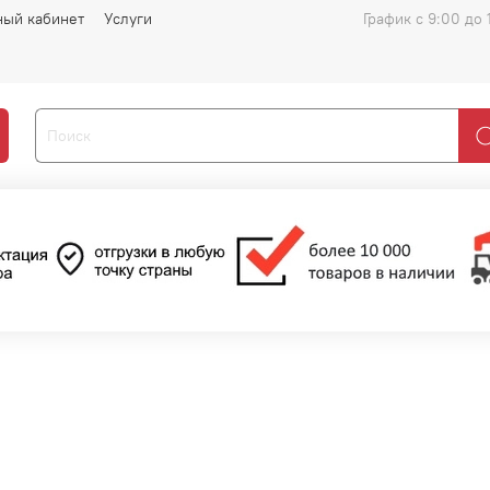
ный кабинет
Услуги
График с 9:00 до 
)