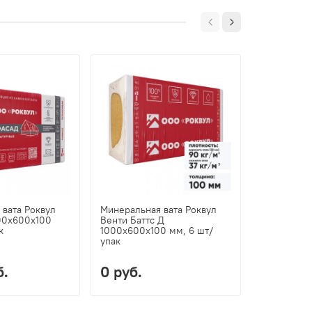
 вата Роквул
Минеральная вата Роквул
Минеральна
00х600х100
Венти Баттс Д
Лайт Баттс
к
1000х600х100 мм, 6 шт/
кг/м3 800
упак
шт/упак
б.
0 руб.
0 руб.