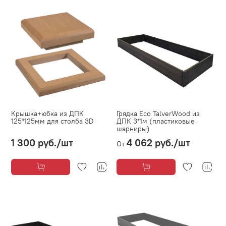
Крышка+юбка из ДПК
Грядка Eco TalverWood из
125*125мм для столба 3D
ДПК 3*1м (пластиковые
шарниры)
1 300 руб.
/шт
4 062 руб.
/шт
От