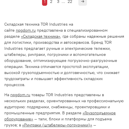
1
2
3
…
22
Складская техника TOR Industries на
сайте
npgdom.ru
представлена в специализированном
разделе
«Складская техника»
, где собраны надежные решения
для логистики, производства и автосервисов. Бренд TOR
Industries предлагает ручные и электрические тележки,
штабелеры, ричтраки, погрузчики и вспомогательное
оборудование, оптимизирующее погрузочно-разгрузочные
операции. Техника отличается простотой эксплуатации,
высокой грузоподъемностью и долговечностью, что снижает
трудозатраты и повышает эффективность складских
процессов.
На
npgdom.ru
товары TOR Industries представлены в
нескольких разделах, ориентированных на профессиональную
аудиторию: подрядчики, снабженцы, проектировщики и
промышленные предприятия. В разделе
«Грузоподъемное
оборудование»
— тали, блоки и платформы для подъема
грузов; в
«Ричтраки (штабелеры-погрузчики)»
—