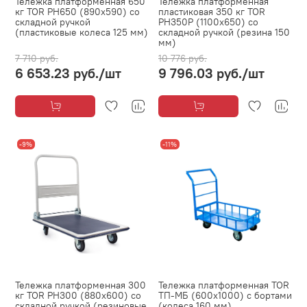
Тележка платформенная 650
Тележка платформенная
кг TOR PH650 (890x590) со
пластиковая 350 кг TOR
складной ручкой
PH350P (1100х650) со
(пластиковые колеса 125 мм)
складной ручкой (резина 150
мм)
7 710 руб.
10 776 руб.
6 653.23 руб.
/шт
9 796.03 руб.
/шт
-9%
-11%
Тележка платформенная 300
Тележка платформенная TOR
кг TOR PH300 (880х600) со
ТП-МБ (600х1000) с бортами
складной ручкой (резиновые
(колеса 160 мм)