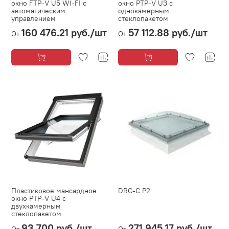
окно FTP-V U5 WI-FI с
окно PTP-V U3 с
автоматическим
однокамерным
управлением
стеклопакетом
160 476.21 руб.
/шт
57 112.88 руб.
/шт
От
От
Пластиковое мансардное
DRC-С P2
окно PTP-V U4 с
двухкамерным
стеклопакетом
93 700 руб.
/шт
271 945.17 руб.
/шт
От
От