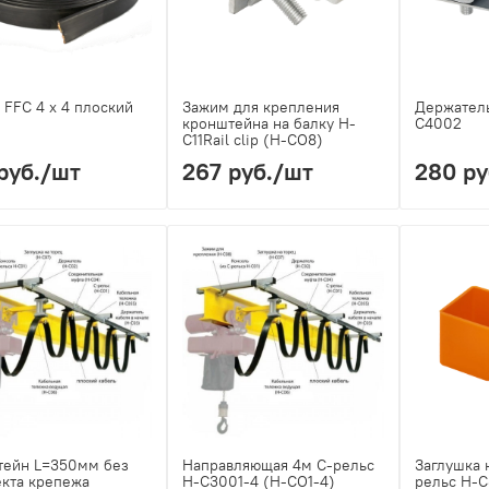
 FFC 4 х 4 плоский
Зажим для крепления
Держатель
кронштейна на балку H-
C4002
C11Rail clip (H-CO8)
руб.
/шт
267 руб.
/шт
280 ру
тейн L=350мм без
Направляющая 4м С-рельс
Заглушка 
кта крепежа
H-C3001-4 (H-CO1-4)
рельс H-