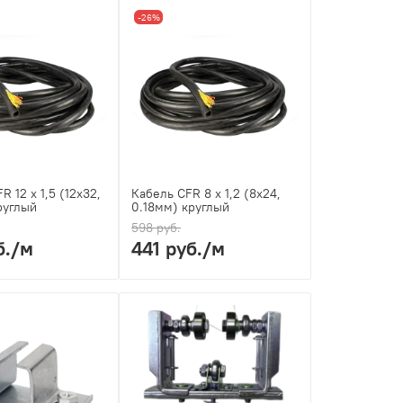
-26%
R 12 х 1,5 (12х32,
Кабель CFR 8 х 1,2 (8х24,
руглый
0.18мм) круглый
598 руб.
б.
/м
441 руб.
/м