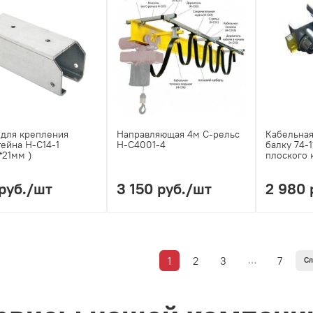
 для крепления
Направляющая 4м С-рельс
Кабельная
ейна H-C14-1
H-C4001-4
балку 74-
*21мм )
плоского 
руб.
/шт
3 150 руб.
/шт
2 980 
…
1
2
3
7
С