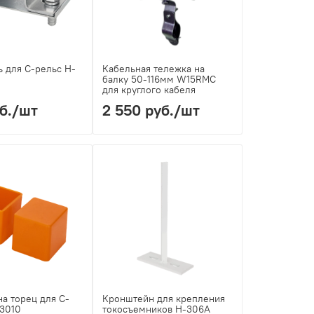
 для С-рельс H-
Кабельная тележка на
балку 50-116мм W15RMC
для круглого кабеля
б.
/шт
2 550 руб.
/шт
на торец для С-
Кронштейн для крепления
C3010
токосъемников H-306A