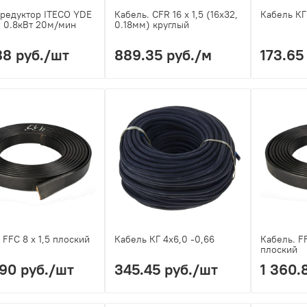
редуктор ITECO YDE
Кабель. CFR 16 х 1,5 (16х32,
Кабель КГ
н 0.8кВт 20м/мин
0.18мм) круглый
88 руб.
/шт
889.35 руб.
/м
173.65
 FFC 8 х 1,5 плоский
Кабель КГ 4х6,0 -0,66
Кабель. FF
плоский
90 руб.
/шт
345.45 руб.
/шт
1 360.