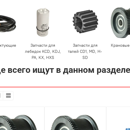
ктующие
Запчасти для
Запчасти для
Крановые
лебедок KCD, KDJ,
талей CD1, MD, H-
PA, KX, HXS
SD
е всего ищут в данном раздел