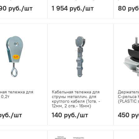
90 руб.
/шт
1 954 руб.
/шт
80 руб
ная тележка для
Кабельная тележка для
Держатель
 0,2т
струны металлич. для
С-рельса
круглого кабеля (1отв. -
(PLASTIC 
12мм, 2 отв.- 16мм)
руб.
/шт
140 руб.
/шт
450 ру