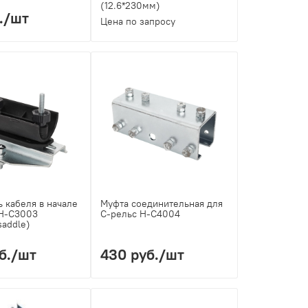
(12.6*230мм)
.
/шт
Цена по запросу
 кабеля в начале
Муфта соединительная для
 H-C3003
С-рельс H-C4004
saddle)
б.
/шт
430 руб.
/шт