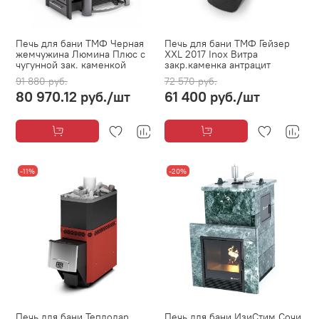
Печь для бани ТМФ Черная
Печь для бани ТМФ Гейзер
жемчужина Люмина Плюс с
XXL 2017 Inox Витра
чугунной зак. каменкой
закр.каменка антрацит
91 880 руб.
72 570 руб.
80 970.12 руб.
/шт
61 400 руб.
/шт
-11%
-20%
Печь для бани Теплодар
Печь для бани ИзиСтим Сочи