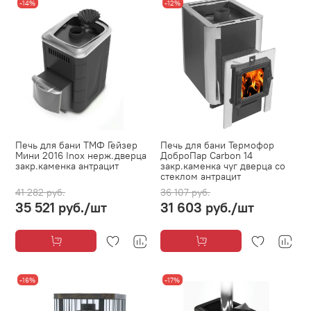
-14%
-12%
Печь для бани ТМФ Гейзер
Печь для бани Термофор
Мини 2016 Inox нерж.дверца
ДоброПар Carbon 14
закр.каменка антрацит
закр.каменка чуг дверца со
стеклом антрацит
41 282 руб.
36 107 руб.
35 521 руб.
/шт
31 603 руб.
/шт
-16%
-17%