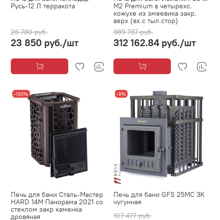
Русь-12 Л терракота
М2 Premium в четырехс.
кожухе из змеевика закр.
верх (вх.с тыл.стор)
26 780 руб.
389 787 руб.
23 850 руб.
/шт
312 162.84 руб.
/шт
-100%
-9%
Печь для бани Сталь-Мастер
Печь для бани GFS 25МС ЗК
HARD 14М Панорама 2021 со
чугунная
стеклом закр каменка
107 477 руб.
дровяная