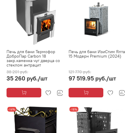
Печь для бани Термофор
Печь для бани ИзиСтим Ялта
ДоброПар Carbon 18
15 Модерн Premium (2024)
закр.каменка чуг дверца со
стеклом антрацит
38 201 руб.
121 770 руб.
35 260 руб.
/шт
97 519.95 руб.
/шт
-14%
-16%