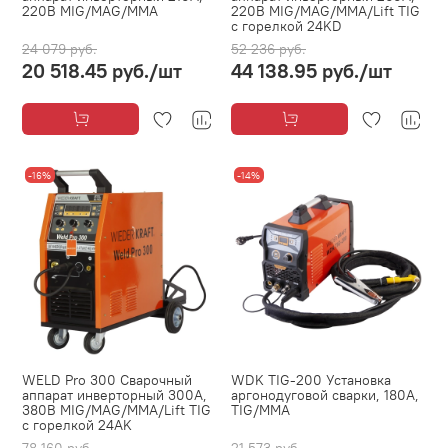
220В MIG/MAG/MMA
220В MIG/MAG/MMA/Lift TIG
с горелкой 24KD
24 079 руб.
52 236 руб.
20 518.45 руб.
/шт
44 138.95 руб.
/шт
-16%
-14%
WELD Pro 300 Сварочный
WDK TIG-200 Установка
аппарат инверторный 300A,
аргонодуговой сварки, 180A,
380В MIG/MAG/MMA/Lift TIG
TIG/MMA
с горелкой 24AK