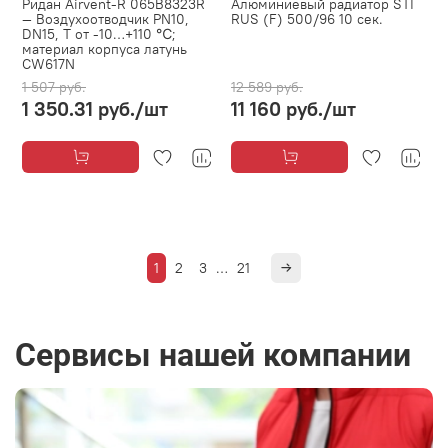
Ридан Airvent-R 065B8323R
Алюминиевый радиатор STI
— Воздухоотводчик PN10,
RUS (F) 500/96 10 сек.
DN15, Т от -10…+110 ℃;
материал корпуса латунь
CW617N
1 507 руб.
12 589 руб.
1 350.31 руб.
/шт
11 160 руб.
/шт
1
2
3
…
21
Сервисы нашей компании