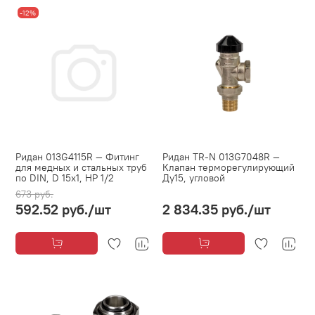
-12%
Ридан 013G4115R — Фитинг
Ридан TR-N 013G7048R —
для медных и стальных труб
Клапан терморегулирующий
по DIN, D 15x1, НР 1/2
Ду15, угловой
673 руб.
592.52 руб.
/шт
2 834.35 руб.
/шт