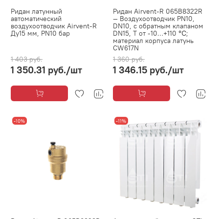
Ридан латунный
Ридан Airvent-R 065B8322R
автоматический
— Воздухоотводчик PN10,
воздухоотводчик Airvent-R
DN10, с обратным клапаном
Ду15 мм, PN10 бар
DN15, Т от -10…+110 ℃;
материал корпуса латунь
CW617N
1 403 руб.
1 360 руб.
1 350.31 руб.
/шт
1 346.15 руб.
/шт
-10%
-11%