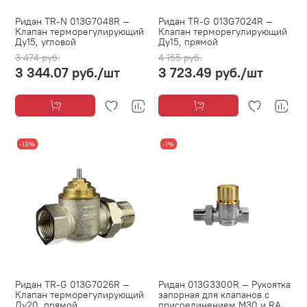
Ридан TR-N 013G7048R —
Ридан TR-G 013G7024R —
Клапан терморегулирующий
Клапан терморегулирующий
Ду15, угловой
Ду15, прямой
3 474 руб.
4 155 руб.
3 344.07 руб.
/шт
3 723.49 руб.
/шт
-13%
-1%
Ридан TR-G 013G7026R —
Ридан 013G3300R — Рукоятка
Клапан терморегулирующий
запорная для клапанов с
Ду20, прямой
присоединением M30 и RA