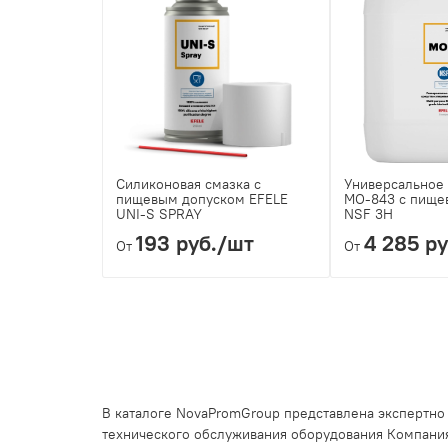
Силиконовая смазка с
Универсальное
пищевым допуском EFELE
MO-843 с пище
UNI-S SPRAY
NSF 3H
193 руб.
/шт
4 285 ру
От
От
В каталоге NovaPromGroup представлена экспертно
технического обслуживания оборудования Компания