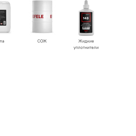
ла
СОЖ
Жидкие
уплотнители