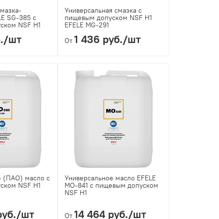
мазка-
Универсальная смазка с
LE SG-385 с
пищевым допуском NSF H1
ском NSF H1
EFELE MG-291
.
/шт
1 436 руб.
/шт
От
 (ПАО) масло с
Универсальное масло EFELE
ском NSF H1
MO-841 с пищевым допуском
NSF H1
руб.
/шт
14 464 руб.
/шт
От