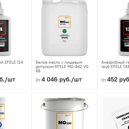
й EFELE 124
Белое масло с пищевым
Анаэробный г
допуском EFELE MO-842 VG
труб EFELE 13
68
б.
/шт
4 046 руб.
/шт
452 руб
От
От