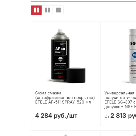
Сухая смазка
Универсальная
(антифрикционное покрытие)
полусинтетичес
EFELE AF-511 SPRAY, 520 мл
EFELE SG-397 
допуском NSF 
4 284 руб.
/шт
2 813 ру
От