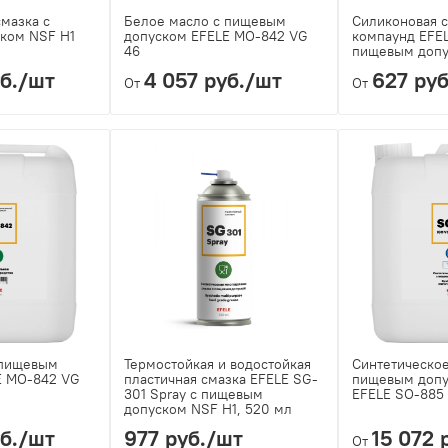
мазка с
Белое масло с пищевым
Силиконовая с
ком NSF H1
допуском EFELE MO-842 VG
компаунд EFE
46
пищевым допу
б.
/шт
4 057 руб.
/шт
627 руб
От
От
 пищевым
Термостойкая и водостойкая
Синтетическое
E MO-842 VG
пластичная смазка EFELE SG-
пищевым допу
301 Spray с пищевым
EFELE SO-885
допуском NSF H1, 520 мл
б.
/шт
977 руб.
/шт
15 072 
От