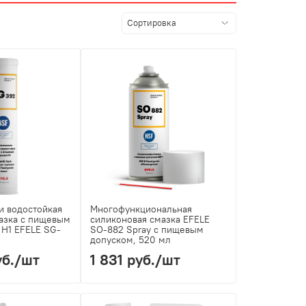
и водостойкая
Многофункциональная
азка с пищевым
силиконовая смазка EFELE
 H1 EFELE SG-
SO-882 Spray с пищевым
допуском, 520 мл
уб.
/шт
1 831 руб.
/шт