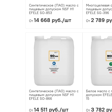
Синтетическое (ПАО) масло с
Многоцелевая с
пищевым допуском NSF H1
пищевым допус
EFELE SO-853
EFELE SG-396
14 668 руб.
/шт
2 789 ру
От
От
Синтетическое (ПАО) масло с
Белое масло с
пищевым допуском NSF H1
допуском EFEL
EFELE SO-866
15
14 511 руб.
/шт
3 782 ру
От
От