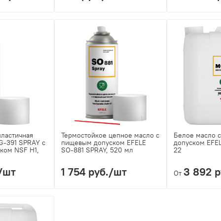
пластичная
Термостойкое цепное масло с
Белое масло 
G-391 SPRAY с
пищевым допуском EFELE
допуском EFE
ком NSF H1,
SO-881 SPRAY, 520 мл
22
/шт
1 754 руб.
/шт
3 892 р
От