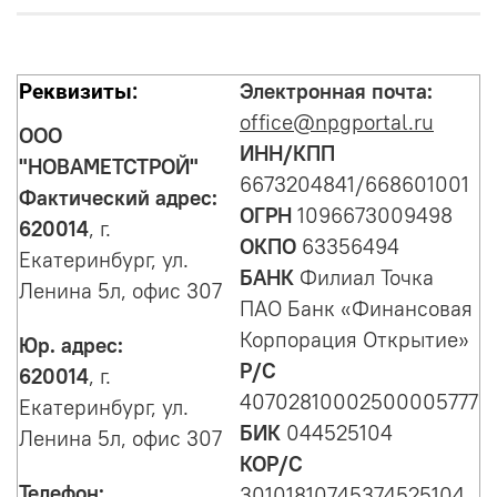
Электронная почта:
Реквизиты:
office@npgportal.ru
ООО
ИНН/КПП
"НОВАМЕТСТРОЙ"
6673204841/668601001
Фактический адрес:
ОГРН
1096673009498
620014
, г.
ОКПО
63356494
Екатеринбург, ул.
БАНК
Филиал Точка
Ленина 5л, офис 307
ПАО Банк «Финансовая
Корпорация Открытие»
Юр. адрес:
Р/С
620014
, г.
40702810002500005777
Екатеринбург, ул.
БИК
044525104
Ленина 5л, офис 307
КОР/С
Телефон:
30101810745374525104