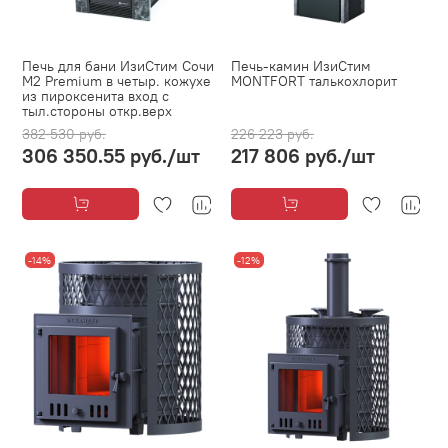
Печь для бани ИзиСтим Сочи
Печь-камин ИзиСтим
М2 Premium в четыр. кожухе
MONTFORT талькохлорит
из пироксенита вход с
тыл.стороны откр.верх
382 530 руб.
226 223 руб.
306 350.55 руб.
/шт
217 806 руб.
/шт
-14%
-12%