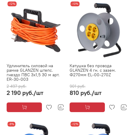
-12%
-10%
Удлинитель силовой на
Катушка без провода
рамке GLANZEN штепс.
GLANZEN 4 гн. с зазем.
гнездо ПВС 3х1,5 30 м арт.
Ф270мм EL-00-270Z
ER-30-003
2 497 руб.
901 руб.
2 190 руб.
/шт
810 руб.
/шт
-9%
-12%