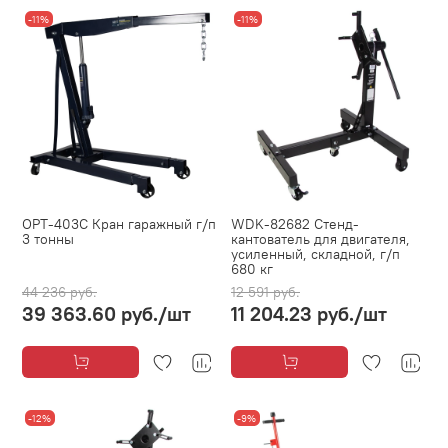
-11%
-11%
OPT-403C Кран гаражный г/п
WDK-82682 Стенд-
3 тонны
кантователь для двигателя,
усиленный, складной, г/п
680 кг
44 236 руб.
12 591 руб.
39 363.60 руб.
/шт
11 204.23 руб.
/шт
-12%
-9%