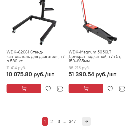
WDK-82681 Стенд-
WDK-Magnum 5056LT
кантователь для двигателя, г/
Домкрат подкатной, г/п 5т,
п 580 кг
150-685мм
11 414 руб.
56 218 руб.
10 075.80 руб.
/шт
51 390.54 руб.
/шт
1
2
3
…
347