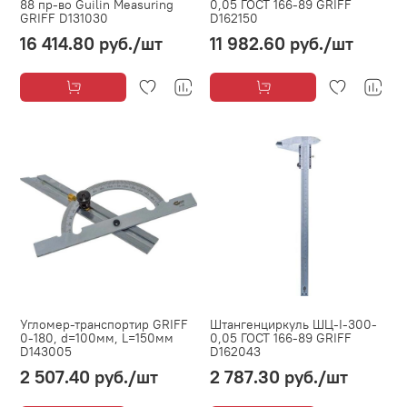
88 пр-во Guilin Measuring
0,05 ГОСТ 166-89 GRIFF
GRIFF D131030
D162150
16 414.80 руб.
/шт
11 982.60 руб.
/шт
Угломер-транспортир GRIFF
Штангенциркуль ШЦ-I-300-
0-180, d=100мм, L=150мм
0,05 ГОСТ 166-89 GRIFF
D143005
D162043
2 507.40 руб.
/шт
2 787.30 руб.
/шт