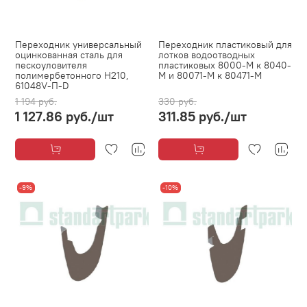
Переходник универсальный
Переходник пластиковый для
оцинкованная сталь для
лотков водоотводных
пескоуловителя
пластиковых 8000-М к 8040-
полимербетонного H210,
М и 80071-М к 80471-М
61048V-П-D
1 194 руб.
330 руб.
1 127.86 руб.
/шт
311.85 руб.
/шт
-9%
-10%