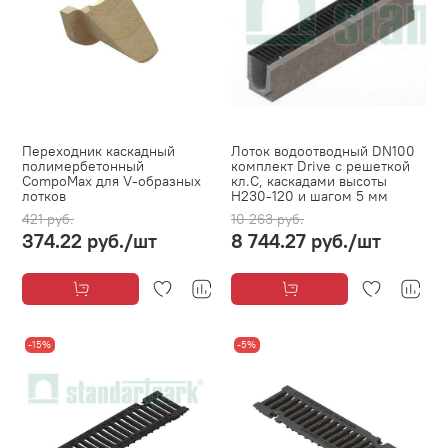
Переходник каскадный
Лоток водоотводный DN100
полимербетонный
комплект Drive с решеткой
CompoMax для V-образных
кл.C, каскадами высоты
лотков
H230-120 и шагом 5 мм
421 руб.
10 263 руб.
374.22 руб.
/шт
8 744.27 руб.
/шт
-15%
-5%