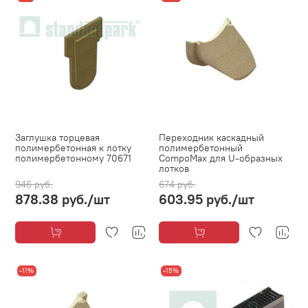
Заглушка торцевая
Переходник каскадный
полимербетонная к лотку
полимербетонный
полимербетонному 70671
CompoMax для U-образных
лотков
946 руб.
674 руб.
878.38 руб.
/шт
603.95 руб.
/шт
-11%
-15%