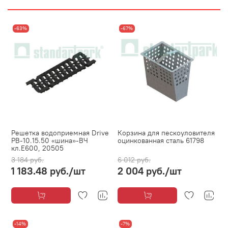
-63%
-67%
Решетка водоприемная Drive
Корзина для пескоуловителя
РВ-10.15.50 «шина»-ВЧ
оцинкованная сталь 61798
кл.Е600, 20505
3 184 руб.
6 012 руб.
1 183.48 руб.
/шт
2 004 руб.
/шт
-14%
-7%