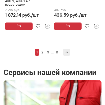
40071, 40071.4 с
водоотводом
2 215 руб.
487 руб.
1 872.14 руб.
/шт
436.59 руб.
/шт
1
2
3
…
11
Сервисы нашей компании