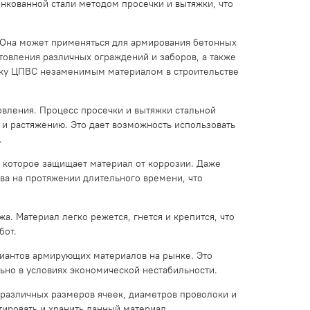
инкованной стали методом просечки и вытяжки, что
 Она может применяться для армирования бетонных
отовления различных ограждений и заборов, а также
етку ЦПВС незаменимым материалом в строительстве
овления. Процесс просечки и вытяжки стальной
 и растяжению. Это дает возможность использовать
.
 которое защищает материал от коррозии. Даже
тва на протяжении длительного времени, что
. Материал легко режется, гнется и крепится, что
бот.
риантов армирующих материалов на рынке. Это
льно в условиях экономической нестабильности.
различных размеров ячеек, диаметров проволоки и
тировать и хранить данный материал.