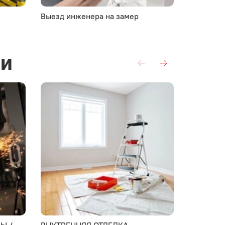
Выезд инженера на замер
Комплект
ии