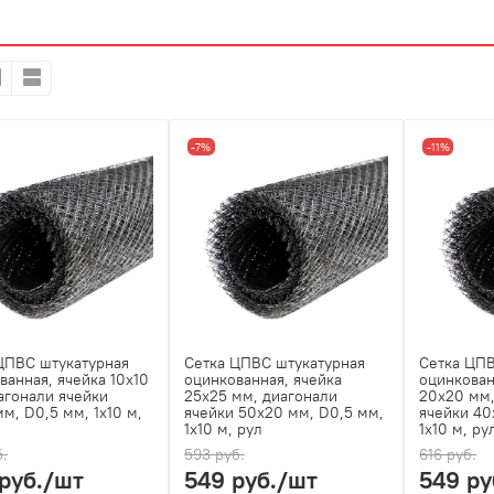
-7%
-11%
ЦПВС штукатурная
Сетка ЦПВС штукатурная
Сетка ЦПВ
ванная, ячейка 10х10
оцинкованная, ячейка
оцинкован
агонали ячейки
25х25 мм, диагонали
20х20 мм,
мм, D0,5 мм, 1х10 м,
ячейки 50х20 мм, D0,5 мм,
ячейки 40
1х10 м, рул
1х10 м, ру
б.
593 руб.
616 руб.
руб.
/шт
549 руб.
/шт
549 ру