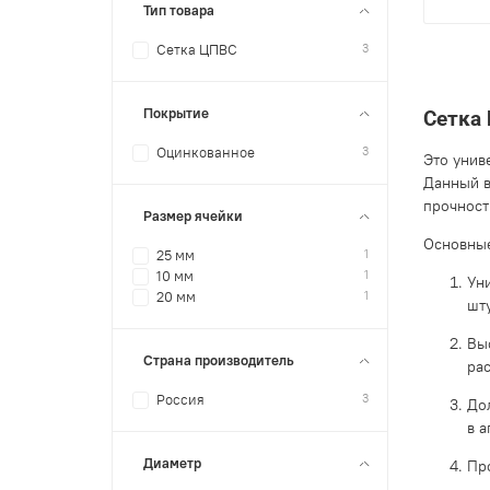
Тип товара
3
Сетка ЦПВС
Покрытие
Сетка
3
Оцинкованное
Это унив
Данный в
прочност
Размер ячейки
Основные
1
25 мм
1
10 мм
Ун
1
20 мм
шт
Вы
Страна производитель
ра
3
Россия
До
в 
Диаметр
Пр