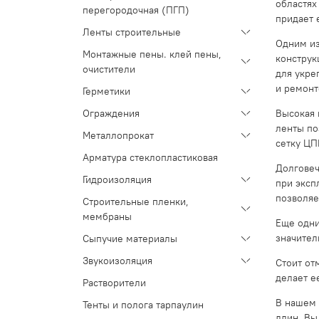
областях
перегородочная (ПГП)
придает 
Ленты строительные
Одним из
Монтажные пены. клей пены,
конструк
очистители
для укре
и ремонт
Герметики
Высокая 
Ограждения
ленты по
Металлопрокат
сетку ЦП
Арматура стеклопластиковая
Долговеч
Гидроизоляция
при эксп
позволяе
Строительные пленки,
мембраны
Еще одни
значител
Сыпучие материалы
Звукоизоляция
Стоит от
делает е
Растворители
В нашем 
Тенты и полога тарпаулин
длин. Вы