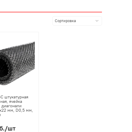
С штукатурная
ная, ячейка
 диагонали
х22 мм, D0,5 мм,
л
б.
/шт