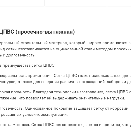
 ЦПВС (просечно-вытяжная)
ерсальный строительный материал, который широко применяется в 
ид сетки изготавливается из оцинкованной стали методом просечки
ь и долговечность.
 преимущества сетки ЦПВС:
иверсальность применения. Сетка ЦПВС может использоваться для 
укатурки, а также для создания различных ограждений, заборов и д
сокая прочность. Благодаря технологии изготовления, сетка ЦПВС
стяжение, что позволяет ей выдерживать значительные нагрузки.
лговечность. Оцинкованное покрытие защищает сетку от коррозии,
агрессивных условиях эксплуатации.
остота монтажа. Сетка ЦПВС легко режется, гнется и крепится, что 