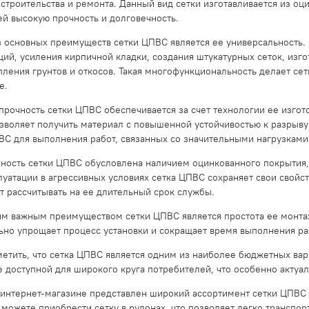
 строительства и ремонта. Данный вид сетки изготавливается из оц
ей высокую прочность и долговечность.
 основных преимуществ сетки ЦПВС является ее универсальность.
ций, усиления кирпичной кладки, создания штукатурных сеток, изг
пления грунтов и откосов. Такая многофункциональность делает с
е.
прочность сетки ЦПВС обеспечивается за счет технологии ее изгот
зволяет получить материал с повышенной устойчивостью к разрыву
ВС для выполнения работ, связанных со значительными нагрузками
ность сетки ЦПВС обусловлена наличием оцинкованного покрытия,
луатации в агрессивных условиях сетка ЦПВС сохраняет свои свойс
т рассчитывать на ее длительный срок службы.
м важным преимуществом сетки ЦПВС является простота ее монтажа
ьно упрощает процесс установки и сокращает время выполнения ра
метить, что сетка ЦПВС является одним из наиболее бюджетных ва
е доступной для широкого круга потребителей, что особенно актуа
интернет-магазине представлен широкий ассортимент сетки ЦПВС 
 можете приобрести сетку в рулонах, что позволяет легко транспор