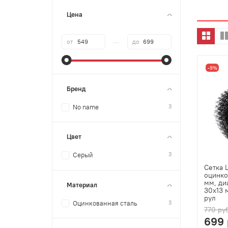
Цена
—
от
до
-9%
Бренд
3
No name
Цвет
3
Серый
Сетка 
оцинко
мм, ди
Материал
30х13 
рул
3
Оцинкованная сталь
770 ру
699 