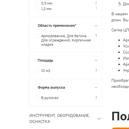
2
До
0,5 мм
1
1,2 мм
В нашем 
длин. Вы
Область применения*
Сетка ЦП
3
Армирование, Для бетона,
Ар
Для ограждений, Кирпичная
кладка
Ус
Со
Из
Площадь
Ар
Ук
3
10 м2
Приобрет
необходи
Форма выпуска
3
В рулонах
По
ИНСТРУМЕНТ, ОБОРУДОВАНИЕ,
ОСНАСТКА