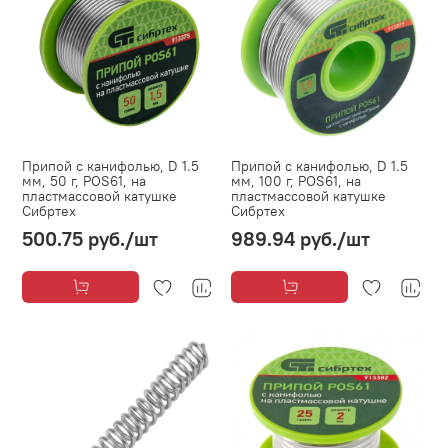
Припой с канифолью, D 1.5
Припой с канифолью, D 1.5
мм, 50 г, POS61, на
мм, 100 г, POS61, на
пластмассовой катушке
пластмассовой катушке
Сибртех
Сибртех
500.75 руб.
/шт
989.94 руб.
/шт