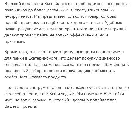
В нашей коллекции Вы найдёте всё необходимое — от простых
паяльников до более сложных и многофункциональных
инструментов. Мы предлагаем только тот товар, который
прошёл проверку на надёжность и долговечность. Удобные
ручки, регулируемая температура и качественные материалы
делают процесс пайки не только эффективным, но и
приятным.
Кроме того, мы гарантируем доступные цены на инструмент
для пайки в Екатеринбурге, что делает покупку финансово
оправданной. Наша команда всегда готова помочь Вам сделать
правильный выбор, провести консультацию и объяснить
особенности каждого продукта.
При выборе инструмента для пайки важно учитывать не только
его особенности, но и Ваши задачи. Мы поможем Вам найти
именно тот инструмент, который идеально подойдёт для
Вашего проекта.