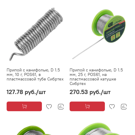
Припой с канифолью, D 1.5
Припой с канифолью, D 1.5
мм, 10 г, POS61, в
мм, 25 г, POS61, на
пластмассовой тубе Сибртех
пластмассовой катушке
Сибртех
127.78 руб.
/шт
270.53 руб.
/шт