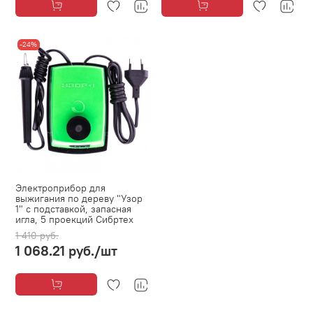
-24%
Электроприбор для
выжигания по дереву "Узор
1" с подставкой, запасная
игла, 5 проекций Сибртех
1 410 руб.
1 068.21 руб.
/шт