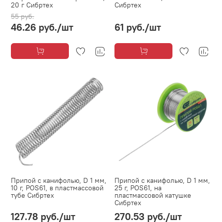
20 г Сибртех
Сибртех
55 руб.
46.26 руб.
/шт
61 руб.
/шт
Припой с канифолью, D 1 мм,
Припой с канифолью, D 1 мм,
10 г, POS61, в пластмассовой
25 г, POS61, на
тубе Сибртех
пластмассовой катушке
Сибртех
127.78 руб.
/шт
270.53 руб.
/шт