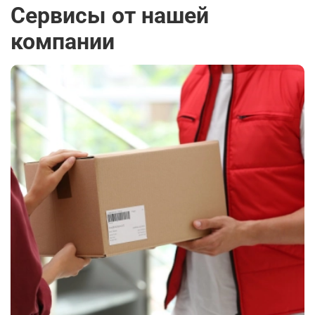
Сервисы от нашей
компании