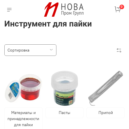
0
Инструмент для пайки
Материалы и
Пасты
Припой
принадлежности
для пайки