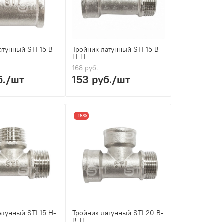
атунный STI 15 В-
Тройник латунный STI 15 В-
Н-Н
168 руб.
б.
/шт
153 руб.
/шт
-16%
атунный STI 15 Н-
Тройник латунный STI 20 В-
В-Н