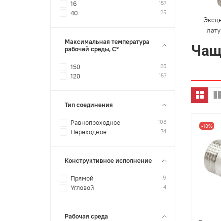
157
16
25
40
Эксц
лат
Максимальная температура
Чащ
рабочей среды, С°
25
150
157
120
Тип соединения
108
Равнопроходное
-18%
74
Переходное
Конструктивное исполнение
9
Прямой
4
Угловой
Рабочая среда