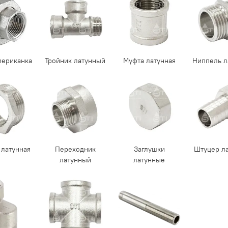
мериканка
Тройник латунный
Муфта латунная
Ниппель л
 латунная
Переходник
Заглушки
Штуцер л
латунный
латунные