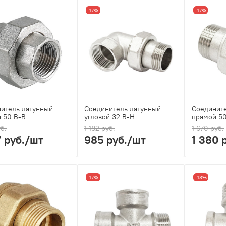
-17%
-17%
итель латунный
Соединитель латунный
Соединит
 50 В-В
угловой 32 В-Н
прямой 5
уб.
1 182 руб.
1 670 руб.
7 руб.
/шт
985 руб.
/шт
1 380 
-17%
-18%