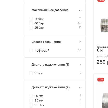
Максимальное давление
11
16 бар
62
40 бар
15
25 бар
Способ соединения
Тройни
90
В-Н
муфтовый
293 ру
259 
Диаметр подключения (1)
2
10 мм
-11%
Диаметр подключения (2)
3
20 мм
1
80 мм
1
100 мм