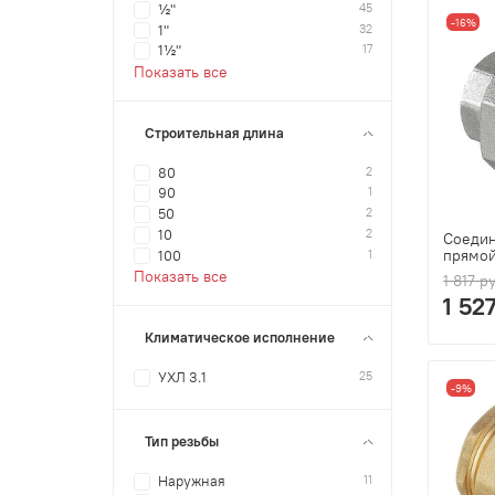
45
½"
-16%
32
1"
17
1½"
Показать все
Строительная длина
2
80
1
90
2
50
2
10
Соедин
прямой
1
100
Показать все
1 817 р
1 52
Климатическое исполнение
25
УХЛ 3.1
-9%
Тип резьбы
11
Наружная