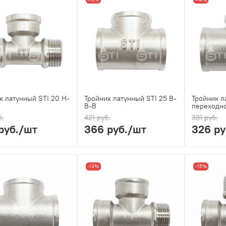
к латунный STI 20 Н-
Тройник латунный STI 25 В-
Тройник л
В-В
переходно
б.
421 руб.
381 руб.
руб.
/шт
366 руб.
/шт
326 ру
-13%
-15%