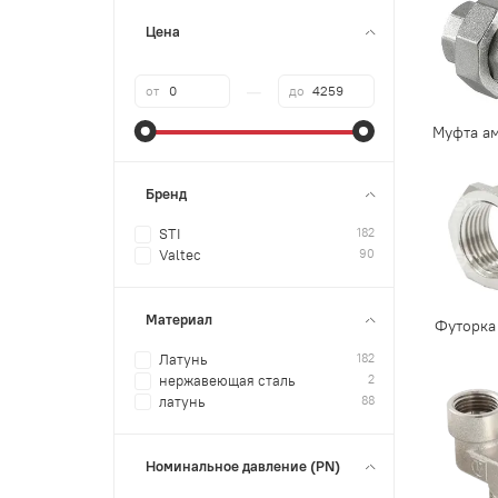
Цена
—
от
до
Муфта а
Бренд
182
STI
90
Valtec
Материал
Футорка
182
Латунь
2
нержавеющая сталь
88
латунь
Номинальное давление (PN)