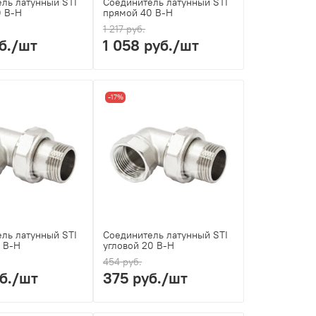
ль латунный STI
Соединитель латунный STI
0 В-Н
прямой 40 В-Н
1 217 руб.
б.
/шт
1 058 руб.
/шт
-17%
ль латунный STI
Соединитель латунный STI
5 В-Н
угловой 20 В-Н
454 руб.
б.
/шт
375 руб.
/шт