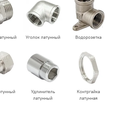
атунный
Уголок латунный
Водорозетка
атунный
Удлинитель
Контргайка
латунный
латунная