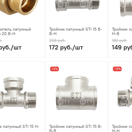
итель латунный
Тройник латунный STI 15 В-
Тройник л
 20 В-Н
В-Н
Н-В
б.
208 руб.
182 руб.
руб.
/шт
172 руб.
/шт
149 ру
-13%
-15%
к латунный STI 15 Н-
Тройник латунный STI 15 В-
Тройник л
В-В
Н-Н