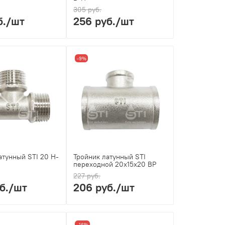
305 руб.
б.
/шт
256 руб.
/шт
-9%
атунный STI 20 Н-
Тройник латунный STI
переходной 20х15х20 ВР
227 руб.
б.
/шт
206 руб.
/шт
-16%