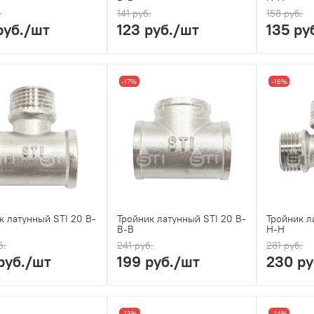
.
141 руб.
158 руб.
руб.
/шт
123 руб.
/шт
135 ру
-17%
-18%
к латунный STI 20 В-
Тройник латунный STI 20 В-
Тройник л
В-В
Н-Н
б.
241 руб.
281 руб.
руб.
/шт
199 руб.
/шт
230 ру
-13%
-14%