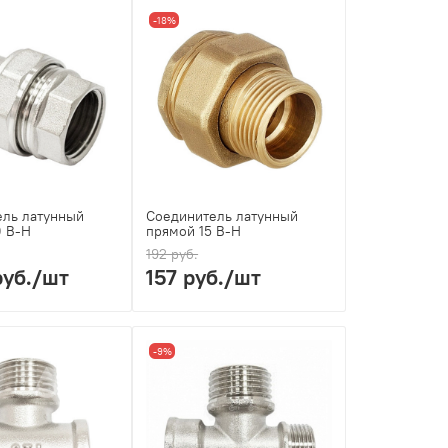
-18%
ель латунный
Соединитель латунный
0 В-Н
прямой 15 В-Н
192 руб.
руб.
/шт
157 руб.
/шт
-9%