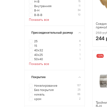
15
Н-В
11
Внутренняя
34
В-Н
10
В-В-В
Показать все
Соедин
прямой
268 ру
Присоединительный размер
244 
4
25
7
15
1
40x32
1
40x25
-12%
1
50x40
Показать все
Покрытие
157
Никелирование
25
Без покрытия
86
никель
2
хром
Тройни
В-Н