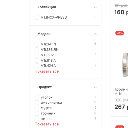
181 руб
Коллекция
160 
2
VT.INOX-PRESS
-17%
Модель
6
VTr.341.N
3
VTr.133.RN
1
VTi.582.I
3
VTr.613.N
2
VTr.424.N
Показать все
Продукт
Тройни
Н-В
4
уголок
320 ру
19
американка
267 
3
муфта
16
тройник
9
ниппель
Показать все
-12%