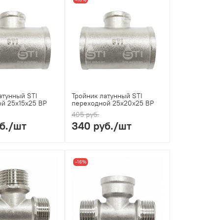
атунный STI
Тройник латунный STI
й 25х15х25 ВР
переходной 25х20х25 ВР
405 руб.
б.
/шт
340 руб.
/шт
-16%