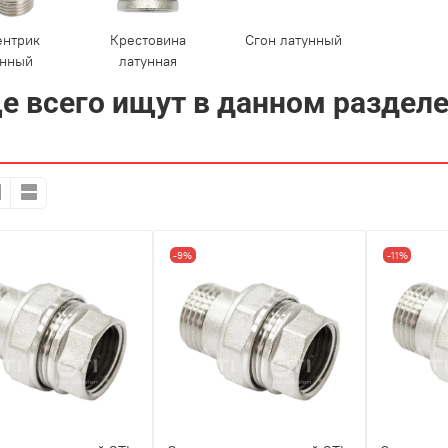
ентрик
Крестовина
Сгон латунный
унный
латунная
е всего ищут в данном раздел
-9%
-11%