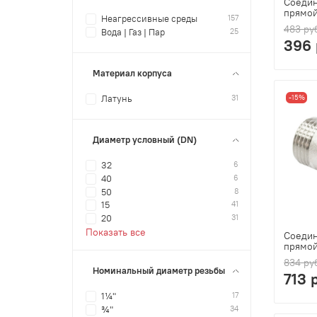
Соедин
прямой
157
Неагрессивные среды
483 ру
25
Вода | Газ | Пар
396 
Материал корпуса
31
-15%
Латунь
Диаметр условный (DN)
6
32
6
40
8
50
41
15
31
20
Показать все
Соедин
прямой
834 ру
Номинальный диаметр резьбы
713 
17
1¼"
34
¾"