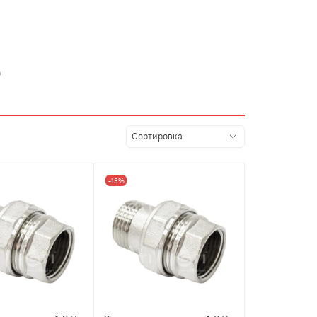
е
-13%