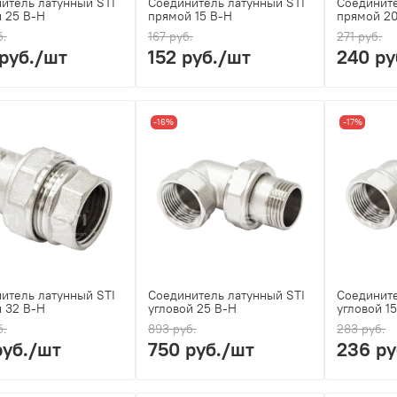
итель латунный STI
Соединитель латунный STI
Соедините
 25 В-Н
прямой 15 В-Н
прямой 2
б.
167 руб.
271 руб.
руб.
/шт
152 руб.
/шт
240 ру
-16%
-17%
итель латунный STI
Соединитель латунный STI
Соедините
 32 В-Н
угловой 25 В-Н
угловой 1
б.
893 руб.
283 руб.
руб.
/шт
750 руб.
/шт
236 ру