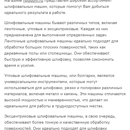
магазине
npgdom.ru
представлен широкий ассортимент
шлифовальных машин, которые помогут Вам добиться
идеального результата в работе.
Шлифовальные машины бывают различных типов, включая
ленточные, угловые и эксцентриковые. Каждая из них
предназначена для выполнения определенных задач.
Ленточные шлифовальные машины идеально подходят для
обработки больших плоских поверхностей, таких как
деревянные полы или столешницы. Они обеспечивают
быструю и эффективную шлифовку, позволяя сэкономить
время и усилия.
Угловые шлифовальные машины, или болгарки, являются
универсальными инструментами, которые могут
использоваться для шлифовки, резки и полировки различных
материалов, включая металл и камень. Эти машины отличаются
высокой мощностью и маневренностью, что делает их
идеальными для работы в труднодоступных местах.
Эксцентриковые шлифовальные машины, в свою очередь,
обеспечивают более тонкую и качественную обработку
поверхностей. Они идеально подходят для шлифовки