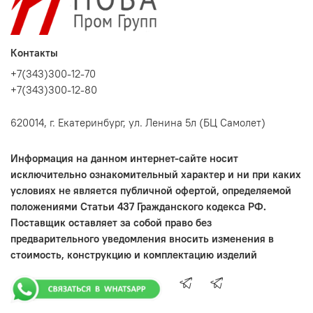
Контакты
+7(343)300-12-70
+7(343)300-12-80
620014, г. Екатеринбург, ул. Ленина 5л (БЦ Самолет)
Информация на данном интернет-сайте носит
исключительно ознакомительный характер и ни при каких
условиях не является публичной офертой, определяемой
положениями Статьи 437 Гражданского кодекса РФ.
Поставщик оставляет за собой право без
предварительного уведомления вносить изменения в
стоимость, конструкцию и комплектацию изделий