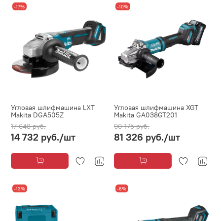
-17%
-10%
Угловая шлифмашина LXT
Угловая шлифмашина XGT
Makita DGA505Z
Makita GA038GT201
17 648 руб.
90 175 руб.
14 732 руб.
/шт
81 326 руб.
/шт
-13%
-6%