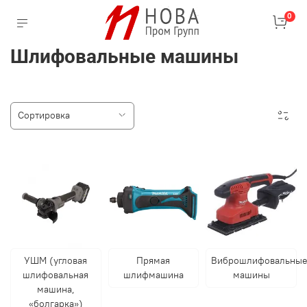
0
Шлифовальные машины
УШМ (угловая
Прямая
Виброшлифовальны
шлифовальная
шлифмашина
машины
машина,
«болгарка»)