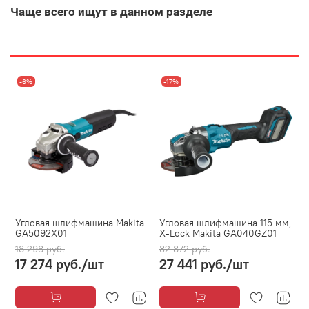
Чаще всего ищут в данном разделе
-6%
-17%
Угловая шлифмашина Makita
Угловая шлифмашина 115 мм,
GA5092X01
X-Lock Makita GA040GZ01
18 298 руб.
32 872 руб.
17 274 руб.
/шт
27 441 руб.
/шт