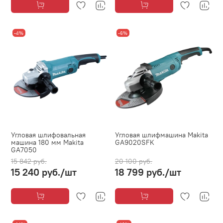
-4%
-6%
Угловая шлифовальная
Угловая шлифмашина Makita
машина 180 мм Makita
GA9020SFK
GA7050
15 842 руб.
20 100 руб.
15 240 руб.
/шт
18 799 руб.
/шт