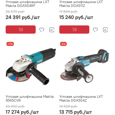
Угловая шлифмашина LXT
Угловая шлифмашина LXT
Makita DGA504RF
Makita DGA511Z
26 079 руб.
17 804 руб.
24 391 руб.
/шт
15 240 руб.
/шт
-17%
-6%
Угловая шлифмашина Makita
Угловая шлифмашина LXT
9565CVR
Makita DGA504Z
20 692 руб.
14 528 руб.
17 274 руб.
/шт
13 715 руб.
/шт