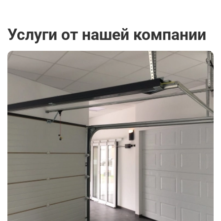
Услуги от нашей компании