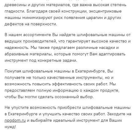
древесины и других материалов, где важна высокая степень
гладкости. Благодаря своей конструкции, эксцентриковые
машины минимизируют риск появления царапин и других
дефектов на поверхности.
В нашем ассортименте Вы найдете шлифовальные машины от
ведущих производителей, что гарантирует высокое качество и
надежность. Мы также предлагаем различные насадки и
абразивные материалы, которые помогут Вам адаптировать
инструмент под конкретные задачи.
Покупая шлифовальные машины в Екатеринбурге, Вы
получаете не только качественные инструменты, но и
возможность повысить эффективность своих работ. Мы
предоставляем полную информацию о каждом продукте,
чтобы Вы могли сделать осознанный выбор.
Не упустите возможность приобрести шлифовальные машины
в Екатеринбурге и улучшить качество своих работ. Заходите на
npgdom.ru
и выбирайте идеальный инструмент для Ваших
нужд!