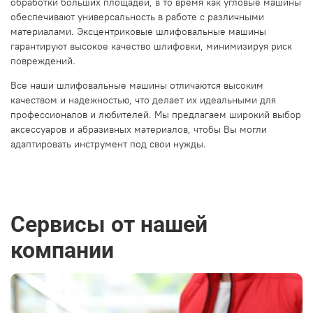
обработки больших площадей, в то время как угловые машины
обеспечивают универсальность в работе с различными
материалами. Эксцентриковые шлифовальные машины
гарантируют высокое качество шлифовки, минимизируя риск
повреждений.
Все наши шлифовальные машины отличаются высоким
качеством и надежностью, что делает их идеальными для
профессионалов и любителей. Мы предлагаем широкий выбор
аксессуаров и абразивных материалов, чтобы Вы могли
адаптировать инструмент под свои нужды.
Сервисы от нашей
компании