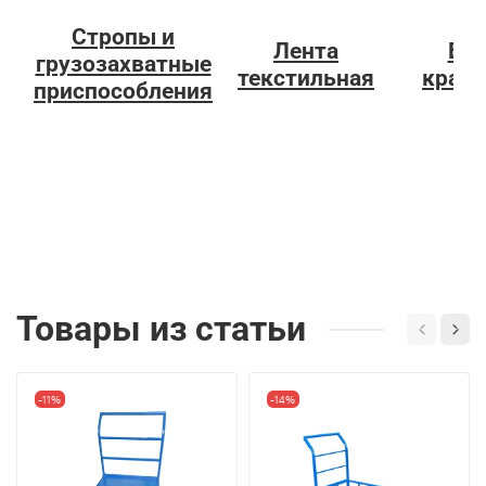
Стропы и
Лента
Ве
грузозахватные
текстильная
кран
приспособления
Товары из статьи
-11%
-14%