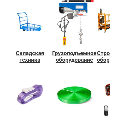
Складская
Грузоподъемное
Строит
техника
оборудование
оборуд