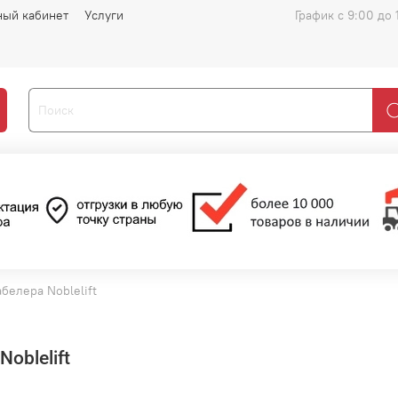
ный кабинет
Услуги
График с 9:00 до 
белера Noblelift
oblelift