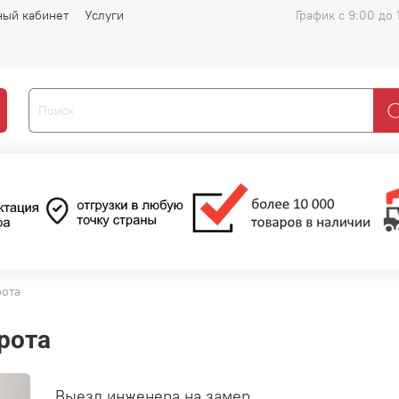
ный кабинет
Услуги
График с 9:00 до 
ота
рота
Выезд инженера на замер