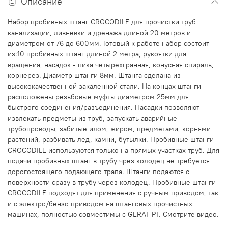
Описание
Набор пробивных штанг CROCODILE для прочистки труб
канализации, ливневки и дренажа длиной 20 метров и
диаметром от 76 до 600мм. Готовый к работе набор состоит
из:10 пробивных штанг длиной 2 метра, рукоятки для
вращения, насадок - пика четырехгранная, конусная спираль,
корнерез. Диаметр штанги 8мм. Штанга сделана из
высококачественной закаленной стали. На концах штанги
расположены резьбовые муфты диаметром 25мм для
быстрого соединения/разъединения. Насадки позволяют
извлекать предметы из труб, запускать аварийные
трубопроводы, забитые илом, жиром, предметами, корнями
растений, разбивать лед, камни, бутылки. Пробивные штанги
CROCODILE используются только на прямых участках труб. Для
подачи пробивных штанг в трубу чрез колодец не требуется
дорогостоящего подающего трапа. Штанги подаются с
поверхности сразу в трубу через колодец. Пробивные штанги
CROCODILE подходят для применения с ручным приводом, так
и с электро/бензо приводом на штанговых прочистных
машинах, полностью совместимы с GERAT PT. Смотрите видео.