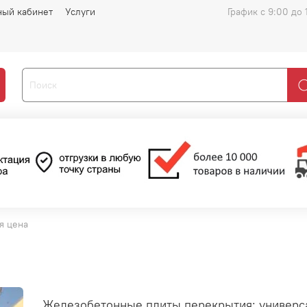
ный кабинет
Услуги
График с 9:00 до 
я цена
Железобетонные плиты перекрытия: универс