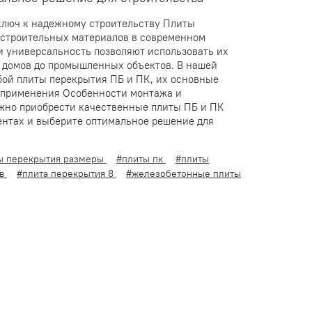
ключ к надежному строительству Плиты
 строительных материалов в современном
 и универсальность позволяют использовать их
х домов до промышленных объектов. В нашей
бой плиты перекрытия ПБ и ПК, их основные
х применения Особенности монтажа и
жно приобрести качественные плиты ПБ и ПК
ентах и выберите оптимальное решение для
ы перекрытия размеры
#плиты пк
#плиты
ов
#плита перекрытия 8
#железобетонные плиты