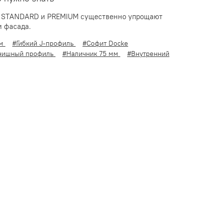
й STANDARD и PREMIUM существенно упрощают
 фасада.
мм
#Гибкий J-профиль
#Софит Docke
нишный профиль
#Наличник 75 мм
#Внутренний