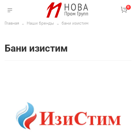
0
Главная
Наши бренды
бани изистим
бани изистим