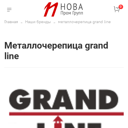
0
Главная
Наши бренды
металлочерепица grand line
металлочерепица grand
line