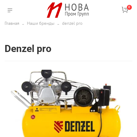
0
Главная
Наши бренды
denzel pro
denzel pro