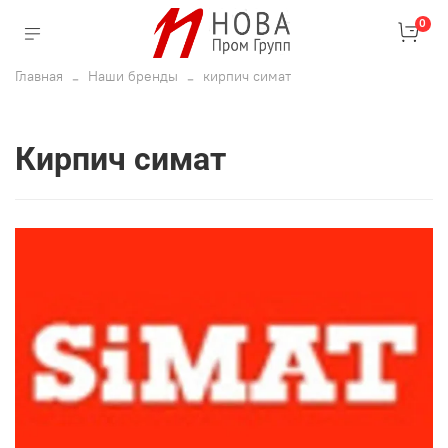
0
Главная
Наши бренды
кирпич симат
кирпич симат