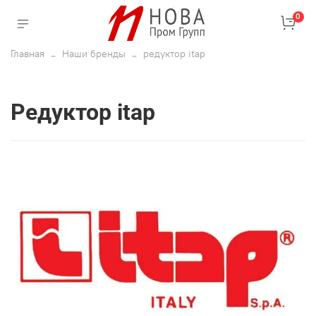
0
Главная
Наши бренды
редуктор itap
редуктор itap