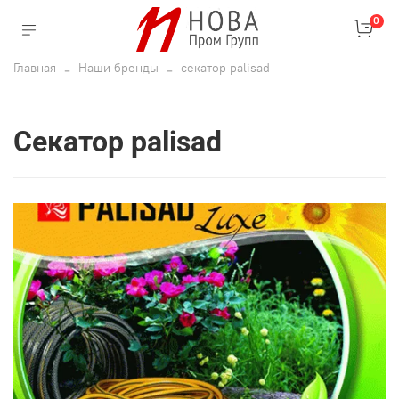
0
Главная
Наши бренды
секатор palisad
секатор palisad