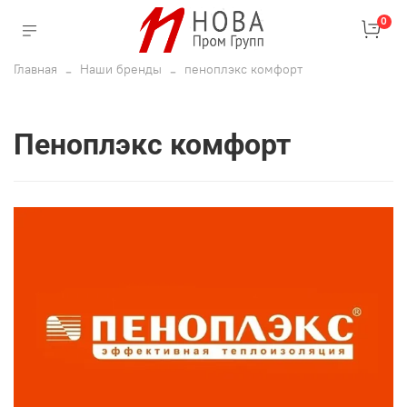
0
Главная
Наши бренды
пеноплэкс комфорт
пеноплэкс комфорт