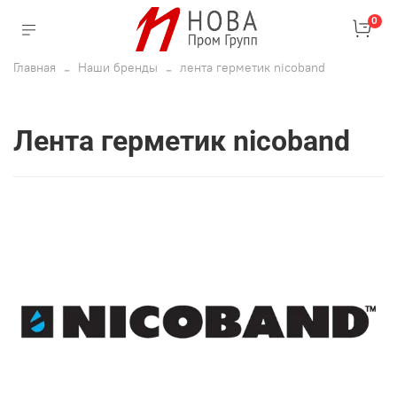
0
Главная
Наши бренды
лента герметик nicoband
лента герметик nicoband