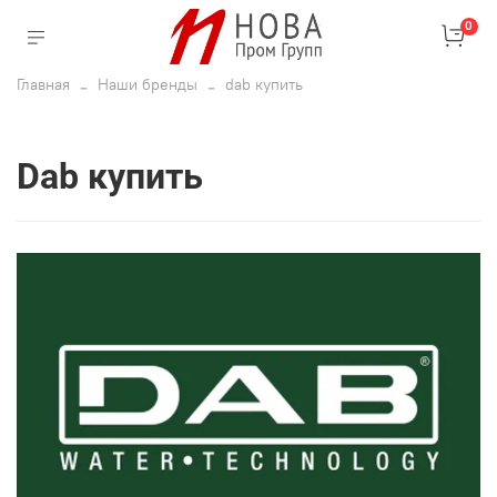
0
Главная
Наши бренды
dab купить
dab купить