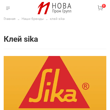
0
Главная
Наши бренды
клей sika
клей sika