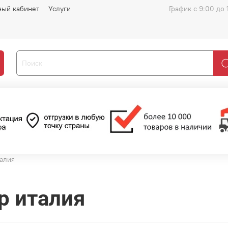
ный кабинет
Услуги
График с 9:00 до 
талия
ap италия