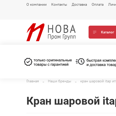
О компании
Контакты
Доставка
Оплата
Лич
Каталог
Главная
Наши бренды
кран шаровой itap и
кран шаровой it