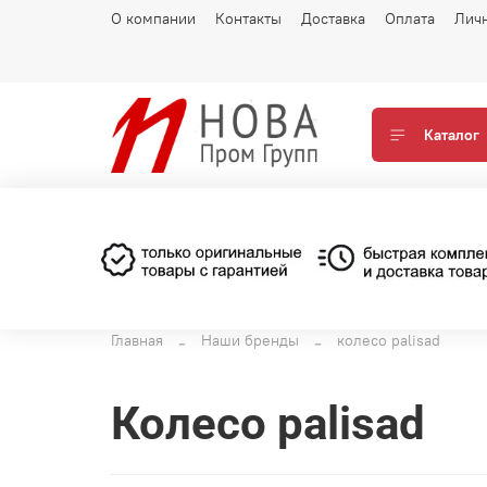
О компании
Контакты
Доставка
Оплата
Лич
Каталог
Главная
Наши бренды
колесо palisad
колесо palisad