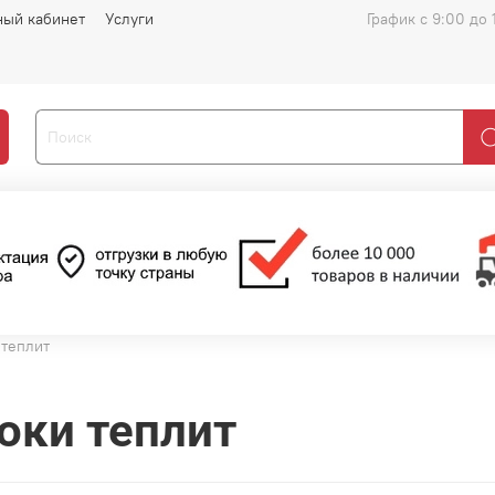
ный кабинет
Услуги
График с 9:00 до 
 теплит
оки теплит