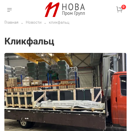
0
Главная
Новости
кликфальц
кликфальц