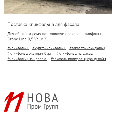
Поставка кликфальца для фасада
Для обшивки дома наш заказчик заказал кликфальц
Grand Line 0,5 Velur X
#кликфальц
#купить кликфальц
#заказать кликфальц
#кликфальц екатеринбург
#кликфальц на фасад
#кликфальц на кровлю
#заказать кликфальц гранд лайн