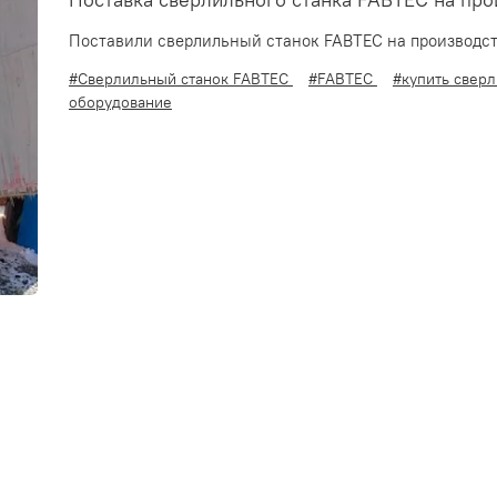
Поставка сверлильного станка FABTEC на про
Поставили сверлильный станок FABTEC на производст
#Сверлильный станок FABTEC
#FABTEC
#купить свер
оборудование