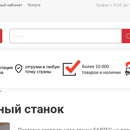
ный кабинет
Услуги
График с 9:00 до 
к
ьный станок