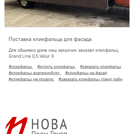
Поставка кликфальца для фасада
Для обшивки дома наш заказчик заказал кликфальц
Grand Line 0,5 Velur X
#кликфальц
#купить кликфальц
#заказать кликфальц
#кликфальц екатеринбург
#кликфальц на фасад
#кликфальц на кровлю
#заказать кликфальц гранд лайн