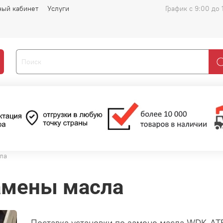
ный кабинет
Услуги
График с 9:00 до 
ла
замены масла