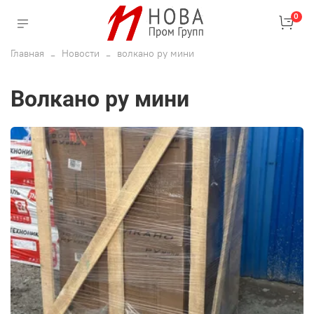
0
Главная
Новости
волкано ру мини
волкано ру мини