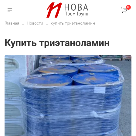
0
Главная
Новости
купить триэтаноламин
купить триэтаноламин