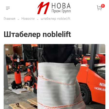
0
Главная
Новости
штабелер noblelift
штабелер noblelift