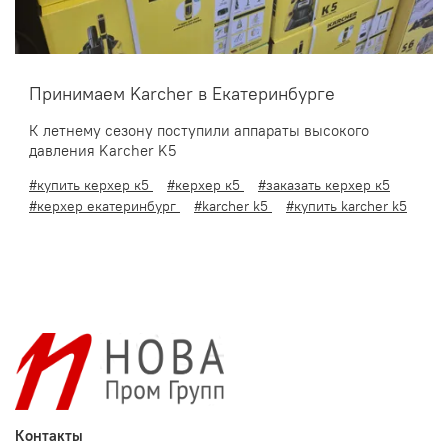
Принимаем Karcher в Екатеринбурге
К летнему сезону поступили аппараты высокого
давления Karcher K5
#купить керхер к5
#керхер к5
#заказать керхер к5
#керхер екатеринбург
#karcher k5
#купить karcher k5
Контакты