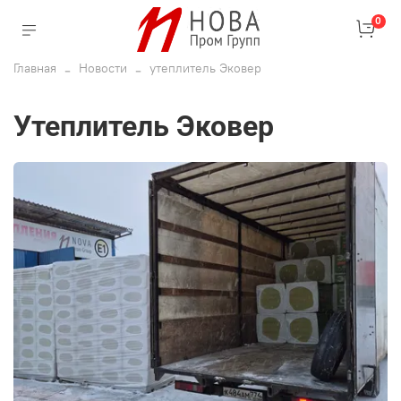
0
Главная
Новости
утеплитель Эковер
утеплитель Эковер