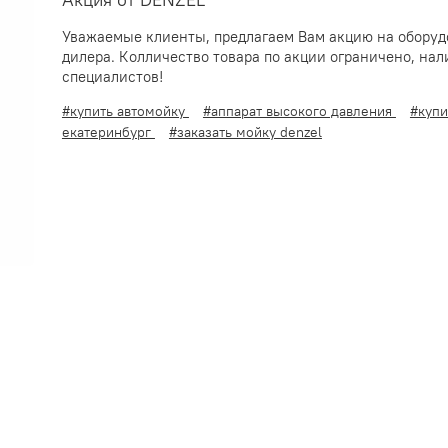
Акция от DENZEL
Уважаемые клиенты, предлагаем Вам акцию на оборуд
дилера. Колличество товара по акции ограничено, на
специалистов!
#купить автомойку
#аппарат высокого давления
#куп
екатеринбург
#заказать мойку denzel