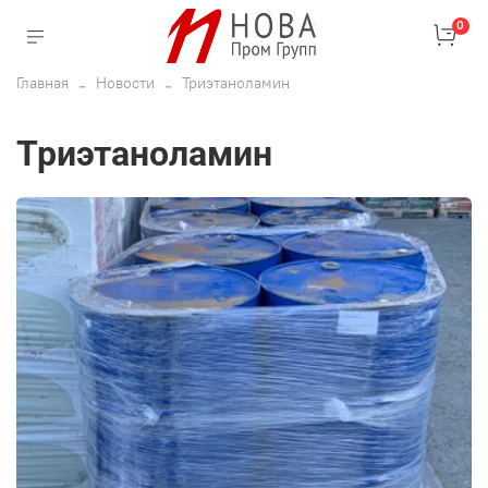
0
Главная
Новости
Триэтаноламин
Триэтаноламин